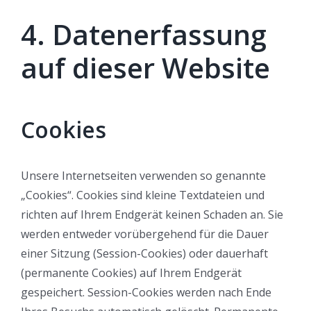
4. Datenerfassung
Mit dem Laden der Karte akzeptieren Sie die
Datenschutzerklärung von Google.
auf dieser Website
Mehr erfahren
Karte laden
Cookies
Google Maps immer entsperren
Unsere Internetseiten verwenden so genannte
„Cookies“. Cookies sind kleine Textdateien und
SCHNELLTEST STATION BOBINGEN
richten auf Ihrem Endgerät keinen Schaden an. Sie
werden entweder vorübergehend für die Dauer
Termine täglich
einer Sitzung (Session-Cookies) oder dauerhaft
zwischen 6:00 und 20:00 Uhr
(permanente Cookies) auf Ihrem Endgerät
gemäß Buchungskalender
gespeichert. Session-Cookies werden nach Ende