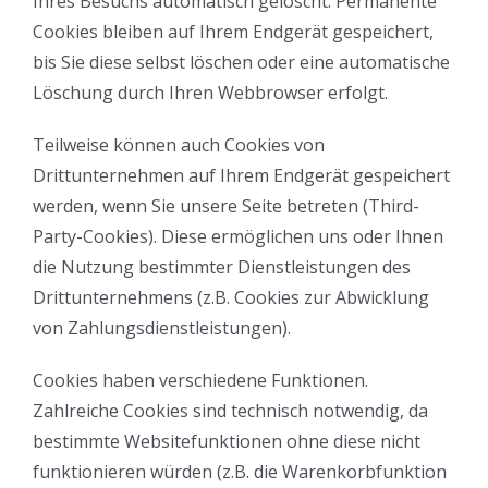
Ihres Besuchs automatisch gelöscht. Permanente
Fragen?
Cookies bleiben auf Ihrem Endgerät gespeichert,
Schreiben Sie uns eine E-Mail
bis Sie diese selbst löschen oder eine automatische
Löschung durch Ihren Webbrowser erfolgt.
BETRIEBEN VON:
Teilweise können auch Cookies von
Drittunternehmen auf Ihrem Endgerät gespeichert
werden, wenn Sie unsere Seite betreten (Third-
Party-Cookies). Diese ermöglichen uns oder Ihnen
die Nutzung bestimmter Dienstleistungen des
Drittunternehmens (z.B. Cookies zur Abwicklung
von Zahlungsdienstleistungen).
Cookies haben verschiedene Funktionen.
Zahlreiche Cookies sind technisch notwendig, da
©
2026 Schnelltest4U ist eine Marke der MSP bodmann GmbH |
Impressum
|
Datenschutz
bestimmte Websitefunktionen ohne diese nicht
funktionieren würden (z.B. die Warenkorbfunktion